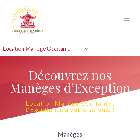
Aller
au
contenu
Location Manège Occitanie
Découvrez nos
Manèges d’Exception
Location Manège Occitanie :
L’Excellence a votre service !
Manèges