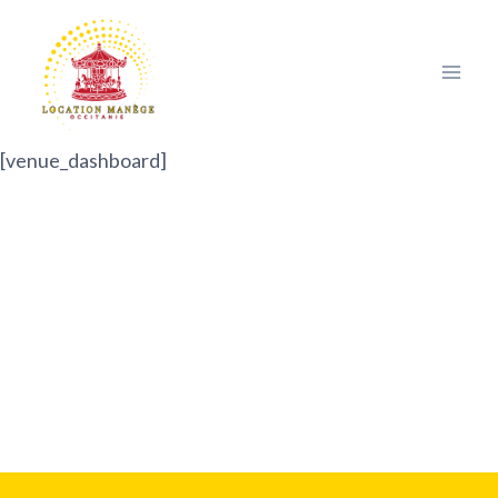
Aller
au
contenu
[venue_dashboard]